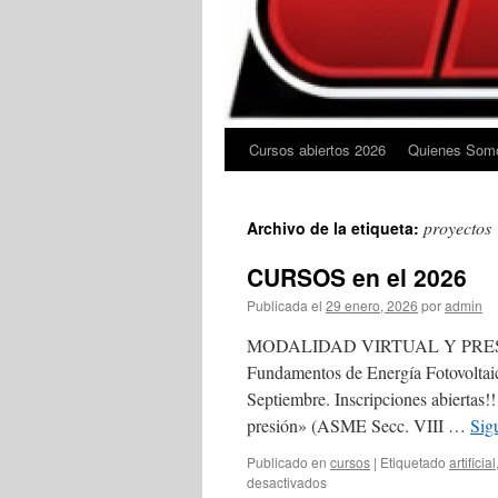
Cursos abiertos 2026
Quienes Som
proyectos
Archivo de la etiqueta:
CURSOS en el 2026
Publicada el
29 enero, 2026
por
admin
MODALIDAD VIRTUAL Y PRESENC
Fundamentos de Energía Fotovoltai
Septiembre. Inscripciones abiertas!!
presión» (ASME Secc. VIII …
Sig
Publicado en
cursos
|
Etiquetado
artificial
en
desactivados