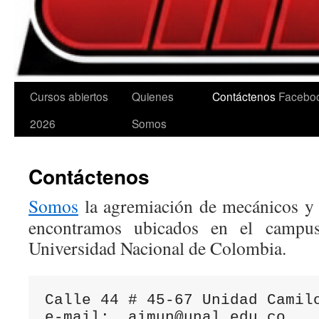
Cursos abiertos
Quienes
Contáctenos
Facebo
2026
Somos
Contáctenos
Somos
la agremiación de mecánicos y
encontramos ubicados en el campu
Universidad Nacional de Colombia.
Calle 44 # 45-67 Unidad Camilo
e-mail:  aimun@unal.edu.co
