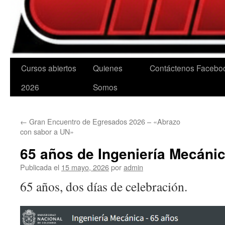
Cursos abiertos
Quienes
Contáctenos
Facebo
2026
Somos
←
Gran Encuentro de Egresados 2026 – «Abrazo
con sabor a UN»
65 años de Ingeniería Mecáni
Publicada el
15 mayo, 2026
por
admin
65 años, dos días de celebración.