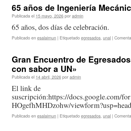
Mecatrónic
65 años de Ingeniería Mecáni
Publicada el
15 mayo, 2026
por
admin
65 años, dos días de celebración.
Publicado en
esalaimun
|
Etiquetado
egresados
,
unal
|
Comentar
Gran Encuentro de Egresados
con sabor a UN»
Publicada el
14 abril, 2026
por
admin
El link de
suscripción:https://docs.google.co
HOgefhMHDzohw/viewform?usp=head
Publicado en
esalaimun
|
Etiquetado
egresados
,
unal
|
Comentar