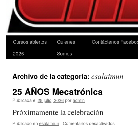
Cursos abiertos
Quienes
Contáctenos
Facebo
2026
Somos
esalaimun
Archivo de la categoría:
25 AÑOS Mecatrónica
Publicada el
28 julio, 2026
por
admin
Próximamente la celebración
en
Publicado en
esalaimun
|
Comentarios desactivados
25
AÑOS