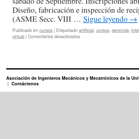
sábado de Septiembre. Inscripciones abi
Diseño, fabricación e inspección de reci
(ASME Secc. VIII …
Sigue leyendo
→
Publicado en
cursos
|
Etiquetado
artificial
,
cursos
,
gerencia
,
inte
en
virtual
|
Comentarios desactivados
CURSOS
en
el
2026
Asociación de Ingenieros Mecánicos y Mecatrónicos de la Un
Contáctenos