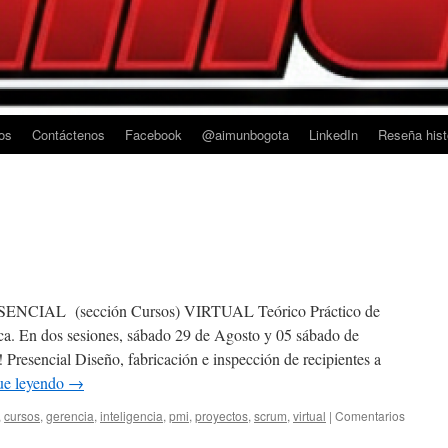
os
Contáctenos
Facebook
@aimunbogota
LinkedIn
Reseña his
IAL (sección Cursos) VIRTUAL Teórico Práctico de
ca. En dos sesiones, sábado 29 de Agosto y 05 sábado de
! Presencial Diseño, fabricación e inspección de recipientes a
ue leyendo
→
,
cursos
,
gerencia
,
inteligencia
,
pmi
,
proyectos
,
scrum
,
virtual
|
Comentarios