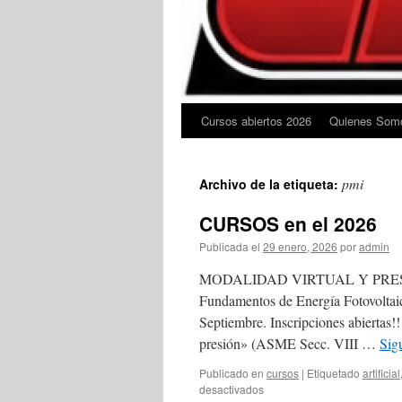
Cursos abiertos 2026
Quienes Som
pmi
Archivo de la etiqueta:
CURSOS en el 2026
Publicada el
29 enero, 2026
por
admin
MODALIDAD VIRTUAL Y PRESENC
Fundamentos de Energía Fotovoltai
Septiembre. Inscripciones abiertas!!
presión» (ASME Secc. VIII …
Sig
Publicado en
cursos
|
Etiquetado
artificial
en
desactivados